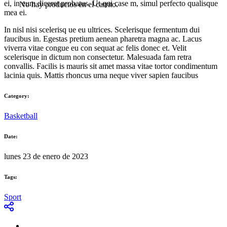
ei, in eum diceret probatus. Ut qui case m, simul perfecto qualisque
No hay productos en el carrito.
mea ei.
In nisl nisi scelerisq ue eu ultrices. Scelerisque fermentum dui
faucibus in. Egestas pretium aenean pharetra magna ac. Lacus
viverra vitae congue eu con sequat ac felis donec et. Velit
scelerisque in dictum non consectetur. Malesuada fam retra
convallis. Facilis is mauris sit amet massa vitae tortor condimentum
lacinia quis. Mattis rhoncus urna neque viver sapien faucibus
Category:
Basketball
Date:
lunes 23 de enero de 2023
Tags:
Sport