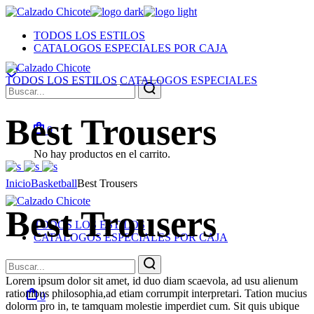
Skip
to
TODOS LOS ESTILOS
the
CATALOGOS ESPECIALES POR CAJA
content
TODOS LOS ESTILOS
CATALOGOS ESPECIALES
Search
for:
Best Trousers
0
No hay productos en el carrito.
Inicio
Basketball
Best Trousers
Best Trousers
TODOS LOS ESTILOS
CATALOGOS ESPECIALES POR CAJA
Search
for:
Lorem ipsum dolor sit amet, id duo diam scaevola, ad usu alienum
rationibus philosophia,ad etiam corrumpit interpretari. Tation mucius
0
dolorm pro in, te tamquam molestie imperdiet cum. Sit quis ubique