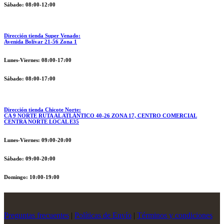
Sábado: 08:00-12:00
Dirección tienda Super Venado:
Avenida Bolívar 21-56 Zona 1
Lunes-Viernes: 08:00-17:00
Sábado: 08:00-17:00
Dirección tienda Chicote Norte:
CA 9 NORTE RUTA AL ATLÁNTICO 40-26 ZONA 17, CENTRO COMERCIAL
CENTRA NORTE LOCAL E35
Lunes-Viernes: 09:00-20:00
Sábado: 09:00-20:00
Domingo: 10:00-19:00
Preguntas frecuentes
|
Políticas de Envío
|
Términos y condiciones