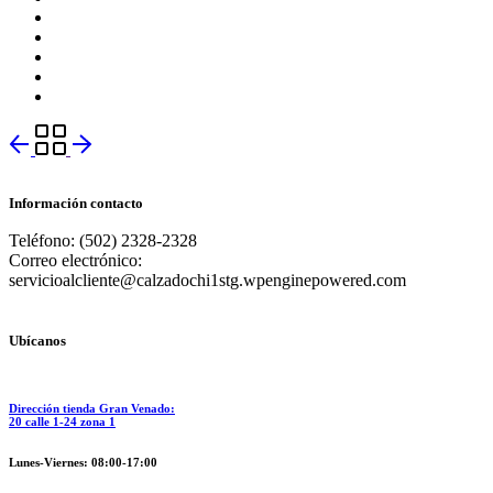
Información contacto
Teléfono: (502) 2328-2328
Correo electrónico:
servicioalcliente@calzadochi1stg.wpenginepowered.com
Ubícanos
Dirección tienda Gran Venado:
20 calle 1-24 zona 1
Lunes-Viernes: 08:00-17:00