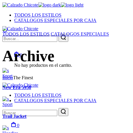
Skip
to
TODOS LOS ESTILOS
the
CATALOGOS ESPECIALES POR CAJA
content
TODOS LOS ESTILOS
CATALOGOS ESPECIALES
Search
for:
Archive
0
No hay productos en el carrito.
Sport
Inicio
The Finest
New Era 5950
TODOS LOS ESTILOS
CATALOGOS ESPECIALES POR CAJA
Sport
Search
for:
Trail Jacket
0