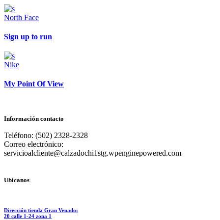
North Face
Sign up to run
Nike
My Point Of View
Información contacto
Teléfono: (502) 2328-2328
Correo electrónico:
servicioalcliente@calzadochi1stg.wpenginepowered.com
Ubícanos
Dirección tienda Gran Venado:
20 calle 1-24 zona 1