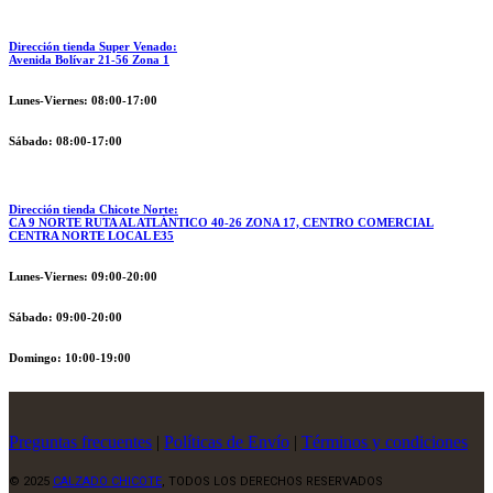
Dirección tienda Super Venado:
Avenida Bolívar 21-56 Zona 1
Lunes-Viernes: 08:00-17:00
Sábado: 08:00-17:00
Dirección tienda Chicote Norte:
CA 9 NORTE RUTA AL ATLÁNTICO 40-26 ZONA 17, CENTRO COMERCIAL
CENTRA NORTE LOCAL E35
Lunes-Viernes: 09:00-20:00
Sábado: 09:00-20:00
Domingo: 10:00-19:00
Preguntas frecuentes
|
Políticas de Envío
|
Términos y condiciones
© 2025
CALZADO CHICOTE
, TODOS LOS DERECHOS RESERVADOS