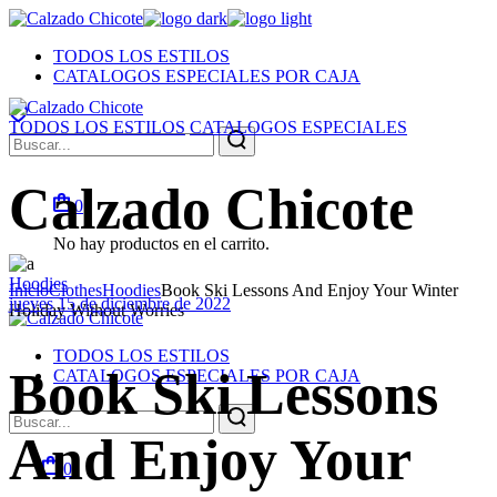
Skip
to
TODOS LOS ESTILOS
the
CATALOGOS ESPECIALES POR CAJA
content
TODOS LOS ESTILOS
CATALOGOS ESPECIALES
Search
for:
Calzado Chicote
0
No hay productos en el carrito.
Hoodies
Inicio
Clothes
Hoodies
Book Ski Lessons And Enjoy Your Winter
jueves 15 de diciembre de 2022
Holiday Without Worries
TODOS LOS ESTILOS
Book Ski Lessons
CATALOGOS ESPECIALES POR CAJA
Search
for:
And Enjoy Your
0